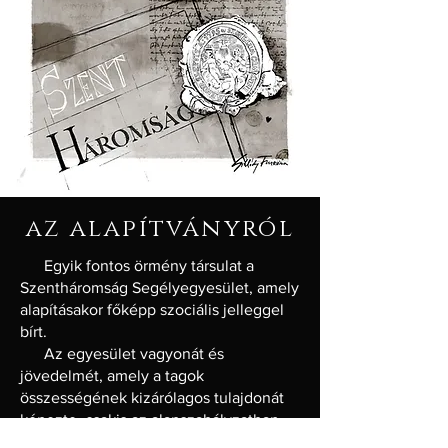
az alapítványról
Egyik fontos örmény társulat a
Szentháromság Segélyegyesület, amely
alapításakor főképp szociális jelleggel
bírt.
Az egyesület vagyonát és
jövedelmét, amely a tagok
összességének kizárólagos tulajdonát
képezte, csakis az alapszabályzatban
lefektetett egyesületi célokra lehetett