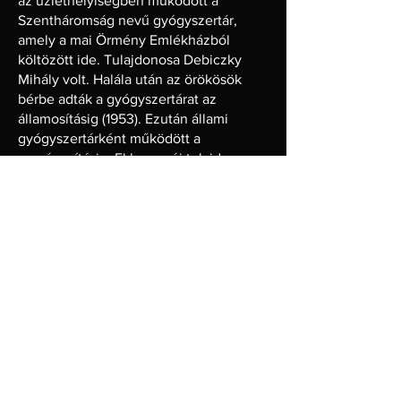
az üzlethelyiségben működött a
Szentháromság nevű gyógyszertár,
amely a mai Örmény Emlékházból
költözött ide. Tulajdonosa Debiczky
Mihály volt. Halála után az örökösök
bérbe adták a gyógyszertárat az
államosításig (1953). Ezután állami
gyógyszertárként működött a
magánosításig. Ekkor az új tulajdonos a
patikát elköltöztette. Az épületet a
mallersdorfi Dolore nővér hathatós
anyagi támogatásával vásárolták meg és
adták a Csibész Alapítványnak.”
(Ajtony
Gábor)
KépTér