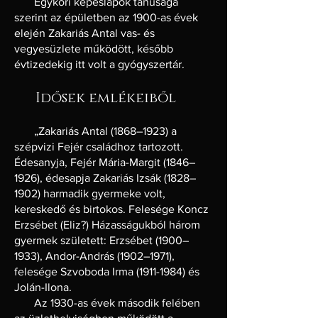
Egykori képeslapok tanúsága
szerint az épületben az 1900-as évek
elején Zakariás Antal vas- és
vegyesüzlete működött, később
évtizedekig itt volt a gyógyszertár.
Idősek emlékeiből
„Zakariás Antal (1868–1923) a
szépvizi Fejér családhoz tartozott.
Édesanyja, Fejér Mária-Margit (1846–
1926), édesapja Zakariás Izsák (1828–
1902) harmadik gyermeke volt,
kereskedő és birtokos. Felesége Koncz
Erzsébet (Eliz?) Házasságukból három
gyermek született: Erzsébet (1900–
1933), Andor-András (1902–1971),
felesége Szvoboda Irma
(1911-1984)
és
Jolán-Ilona.
Az 1930-as évek második felében