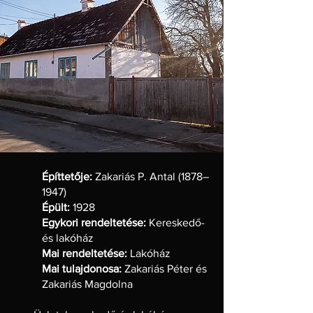
Építtetője:
Zakariás P. Antal (1878–
1947)
Épült:
1928
Egykori rendeltetése:
Kereskedő-
és lakóház
Mai rendeltetése:
Lakóház
Mai tulajdonosa:
Zakariás Péter és
Zakariás Magdolna