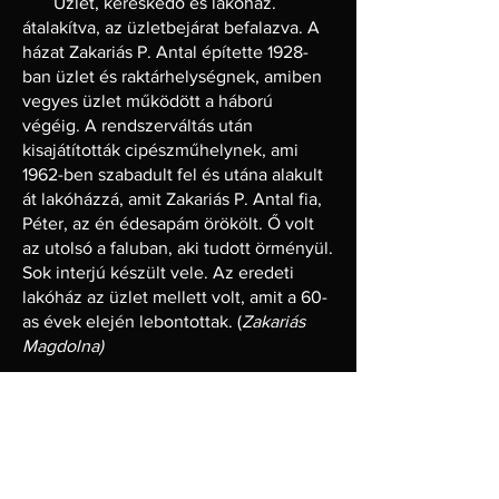
Üzlet, kereskedő és lakóház.
átalakítva, az üzletbejárat befalazva. A
házat Zakariás P. Antal építette 1928-
ban üzlet és raktárhelységnek, amiben
vegyes üzlet működött a háború
végéig. A rendszerváltás után
kisajátították cipészműhelynek, ami
1962-ben szabadult fel és utána alakult
át lakóházzá, amit Zakariás P. Antal fia,
Péter, az én édesapám örökölt. Ő volt
az utolsó a faluban, aki tudott örményül.
Sok interjú készült vele. Az eredeti
lakóház az üzlet mellett volt, amit a 60-
as évek elején lebontottak. (
Zakariás
Magdolna)