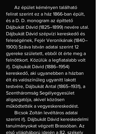
Az épület kéményen található
felirat szerint ez a ház 1866-ban épült,
és a D. D. monogram az építtető
Dájbukát Dávid (1825–1899) nevére utal.
Dájbukát Dávid szépvízi kereskedő és
feleségének, Fejér Veronikának (1840–
1900) Száva István adatai szerint 12
gyereke született, ebből öt érte meg a
felnőttkort. Közülük a legfiatalabb volt
ifj. Dájbukát Dávid (1886–1954)
kereskedő, aki ugyanebben a házban
élt és valószínűleg ugyanitt lakott
testvére, Dájbukát Antal (1865–1931), a
Szentháromság Segélyegyesület
aligazgatója, akivel közösen
működtették a vegyeskereskedést.
Bicsok Zoltán levéltáros adatai
szerint ifj. Dájbukát Dávid kereskedelmi
tanulmányokat végzett Brassóban. Az
első világháború idején a 82. székely