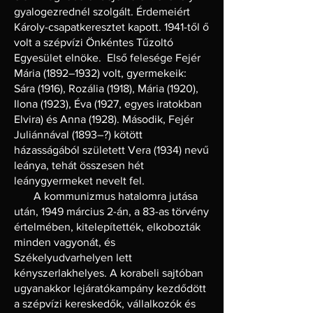
gyalogezrednél szolgált. Érdemeiért
Károly-csapatkeresztet kapott. 1941-től ő
volt a szépvízi Önkéntes Tűzoltó
Egyesület elnöke. Első felesége Fejér
Mária (1892–1932) volt, gyermekeik:
Sára (1916), Rozália (1918), Mária (1920),
Ilona (1923), Éva (1927, egyes iratokban
Elvira) és Anna (1928). Második, Fejér
Juliánnával (1893–?) kötött
házasságából született Vera (1934) nevű
leánya, tehát összesen hét
leánygyermeket nevelt fel.
A kommunizmus hatalomra jutása
után, 1949 március 2-án, a 83-as törvény
értelmében, kitelepítették, elkobozták
minden vagyonát, és
Székelyudvarhelyen lett
kényszerlakhelyes. A korabeli sajtóban
ugyanakkor lejáratókampány kezdődött
a szépvízi kereskedők, vállalkozók és