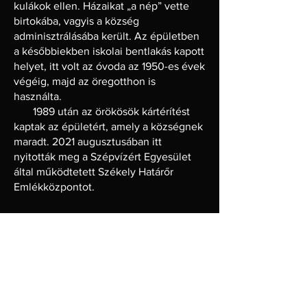
kulákok ellen. Házaikat „a nép” vette
birtokába, vagyis a község
adminisztrálásába került. Az épületben
a későbbiekben iskolai bentlakás kapott
helyet, itt volt az óvoda az 1950-es évek
végéig, majd az öregotthon is
használta.
1989 után az örökösök kártérítést
kaptak az épületért, amely a községnek
maradt. 2021 augusztusában itt
nyitották meg a Szépvízért Egyesület
által működtetett Székely Határőr
Emlékközpontot.
Idősek emlékeiből
„Dájbukát Dávidék laktak benne. Üzlet
volt, ott van az a bejárat, ajtók, balról, az
üzlet volt bent. A kommunisták elvették
és kitiltották innen a lakásból. El kellett