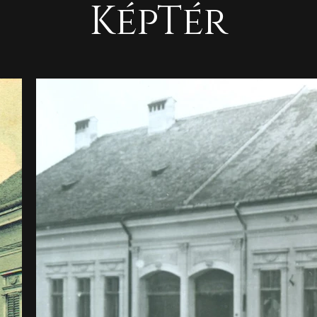
KépTér