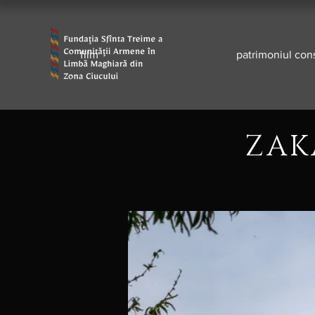
film
patrimoniul cons
ZAK