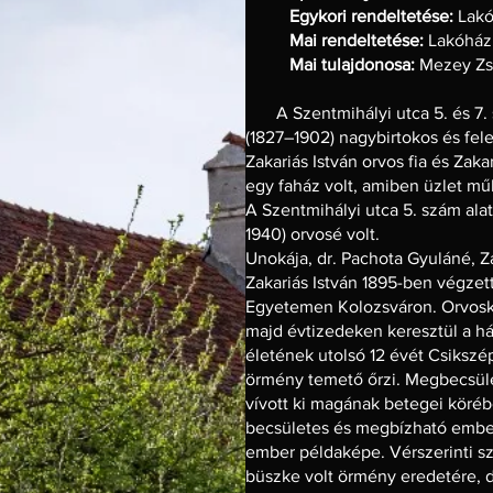
Egykori rendeltetése:
Lakó
Mai rendeltetése:
Lakóház
Mai tulajdonosa:
Mezey Zs
A Szentmihályi utca 5. és 7. sz
(1827–1902) nagybirtokos és feles
Zakariás István orvos fia és Zak
egy faház volt, amiben üzlet mű
A Szentmihályi utca 5. szám alatt
1940) orvosé volt.
Unokája, dr. Pachota Gyuláné, Za
Zakariás István 1895-ben végzet
Egyetemen Kolozsváron. Orvosk
majd évtizedeken keresztül a h
életének utolsó 12 évét Csikszép
örmény temető őrzi. Megbecsülést
vívott ki magának betegei köréb
becsületes és megbízható ember 
ember példaképe. Vérszerinti s
büszke volt örmény eredetére, d