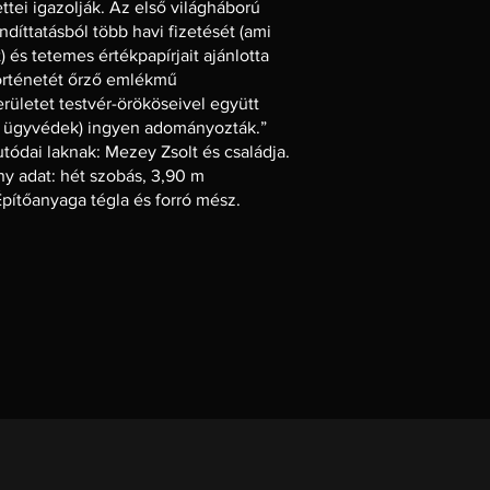
tei igazolják. Az első világháború
ndíttatásból több havi fizetését (ami
) és tetemes értékpapírjait ajánlotta
történetét őrző emlékmű
rületet testvér-örököseivel együtt
ó ügyvédek) ingyen adományozták.”
utódai laknak: Mezey Zsolt és családja.
ny adat: hét szobás, 3,90 m
Építőanyaga tégla és forró mész.