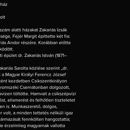
ház
olt
ám alatti házakat Zakariás Izsák
ége, Fejér Margit építtette két fia:
ariás Andor részére. Korábban előtte
ködött.
i épület dr. Zakariás István (1871–
kariás Sarolta közlése szerint „dr.
t a Magyar Királyi Ferencz József
ént kezdetben Csíkszentkirályon
áromszéki Csernátonban dolgozott,
vizen töltötte. Hamvait a csíkszépvízi
, elismerést és felhőtlen tiszteletet
en is. Munkaszerető, dolgos,
volt, a minden tettetés nélküli igaz
zármazását fennkölten hangoztatta;
e érzelmileg magyarnak vallotta