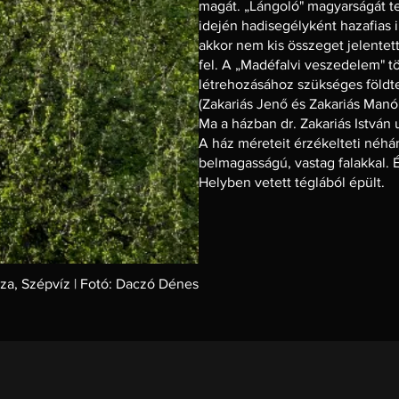
magát. „Lángoló" magyarságát tet
idején hadisegélyként hazafias i
akkor nem kis összeget jelentett
fel. A „Madéfalvi veszedelem" 
létrehozásához szükséges földte
(Zakariás Jenő és Zakariás Man
Ma a házban dr. Zakariás István 
A ház méreteit érzékelteti néhá
belmagasságú, vastag falakkal. 
Helyben vetett téglából épült.
áza, Szépvíz | Fotó: Daczó Dénes