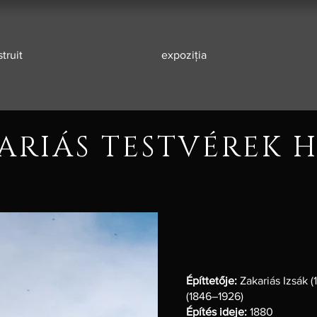
truit
expoziția
ARIÁS TESTVÉREK 
Építtetője:
Zakariás Izsák (
(1846–1926)
Építés ideje:
1880